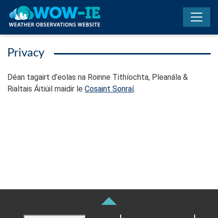
Skip to main content
Privacy
Déan tagairt d’eolas na Roinne Tithíochta, Pleanála &
Rialtais Áitiúil maidir le
Cosaint Sonraí
.