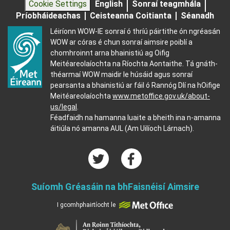
Cookie Settings
English
Sonraí teagmhála
Príobháideachas
Ceisteanna Coitianta
Séanadh
Léiríonn WOW-IE sonraí ó thríú páirtithe ón ngréasán
WOW ar córas é chun sonraí aimsire poiblí a
chomhroinnt arna bhainistiú ag Oifig
Meitéareolaíochta na Ríochta Aontaithe. Tá gnáth-
théarmaí WOW maidir le húsáid agus sonraí
pearsanta a bhainistiú ar fáil ó Rannóg Dlí na hOifige
Meitéareolaíochta
www.metoffice.gov.uk/about-
us/legal
.
Féadfaidh na hamanna luaite a bheith ina n-amanna
áitiúla nó amanna AUL (Am Uilíoch Lárnach).
Suíomh Gréasáin na bhFaisnéisí Aimsire
I gcomhphairtíocht le