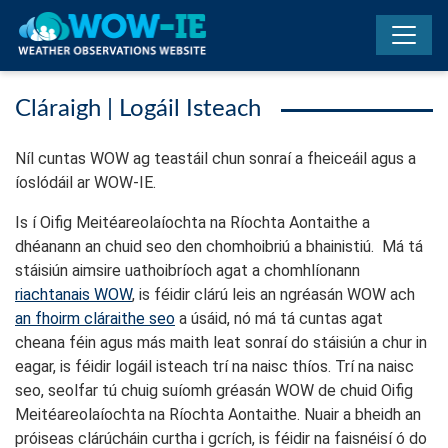
Skip to main content
Cláraigh | Logáil Isteach
Níl cuntas WOW ag teastáil chun sonraí a fheiceáil agus a
íoslódáil ar WOW-IE.
Is í Oifig Meitéareolaíochta na Ríochta Aontaithe a
dhéanann an chuid seo den chomhoibriú a bhainistiú. Má tá
stáisiún aimsire uathoibríoch agat a chomhlíonann
riachtanais WOW
, is féidir clárú leis an ngréasán WOW ach
an fhoirm cláraithe seo
a úsáid, nó má tá cuntas agat
cheana féin agus más maith leat sonraí do stáisiún a chur in
eagar, is féidir logáil isteach trí na naisc thíos. Trí na naisc
seo, seolfar tú chuig suíomh gréasán WOW de chuid Oifig
Meitéareolaíochta na Ríochta Aontaithe. Nuair a bheidh an
próiseas clárúcháin curtha i gcrích, is féidir na faisnéisí ó do