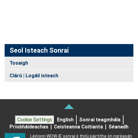
Seol Isteach Sonraí
Tosaigh
Clárú | Logáil isteach
Cookie Settings
English
Sonraí teagmhála
Príobháideachas
Ceisteanna Coitianta
Séanadh
Léiríonn WOW-IE sonraí ó thríú páirtithe ón ngréasán