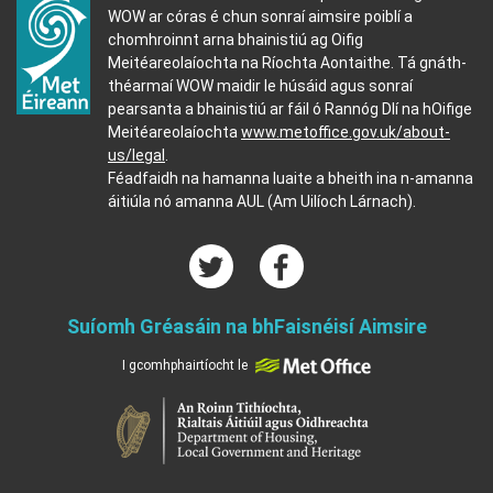
WOW ar córas é chun sonraí aimsire poiblí a
chomhroinnt arna bhainistiú ag Oifig
Meitéareolaíochta na Ríochta Aontaithe. Tá gnáth-
théarmaí WOW maidir le húsáid agus sonraí
pearsanta a bhainistiú ar fáil ó Rannóg Dlí na hOifige
Meitéareolaíochta
www.metoffice.gov.uk/about-
us/legal
.
Féadfaidh na hamanna luaite a bheith ina n-amanna
áitiúla nó amanna AUL (Am Uilíoch Lárnach).
Suíomh Gréasáin na bhFaisnéisí Aimsire
I gcomhphairtíocht le