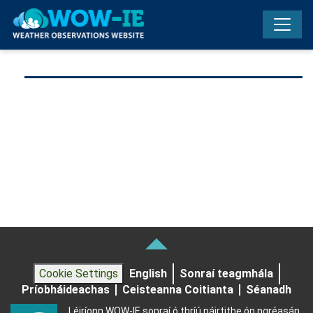
Skip to main content
Cookie Settings
English
Sonraí teagmhála
Príobháideachas
Ceisteanna Coitianta
Séanadh
Léiríonn WOW-IE sonraí ó thríú páirtithe ón ngréasán