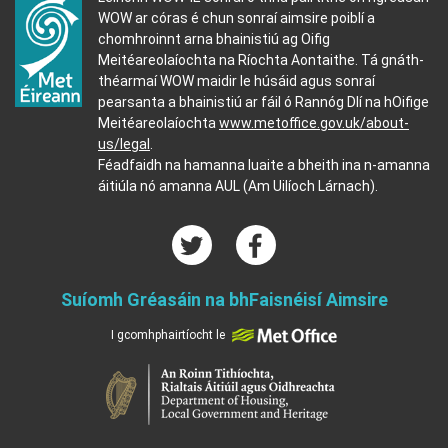
WOW ar córas é chun sonraí aimsire poiblí a
chomhroinnt arna bhainistiú ag Oifig
Meitéareolaíochta na Ríochta Aontaithe. Tá gnáth-
théarmaí WOW maidir le húsáid agus sonraí
pearsanta a bhainistiú ar fáil ó Rannóg Dlí na hOifige
Meitéareolaíochta
www.metoffice.gov.uk/about-
us/legal
.
Féadfaidh na hamanna luaite a bheith ina n-amanna
áitiúla nó amanna AUL (Am Uilíoch Lárnach).
Suíomh Gréasáin na bhFaisnéisí Aimsire
I gcomhphairtíocht le