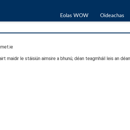
(c
Eolas WOW
Oideachas
@met.ie
hairt maidir le stáisiún aimsire a bhunú; déan teagmháil leis an déan