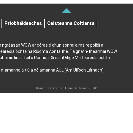
Príobháideachas
Ceisteanna Coitianta
ón ngréasán WOW ar córas é chun sonraí aimsire poiblí a
itéareolaíochta na Ríochta Aontaithe. Tá gnáth-théarmaí WOW
bhainistiú ar fáil ó Rannóg Dlí na hOifige Meitéareolaíochta
a n-amanna áitiúla nó amanna AUL (Am Uilíoch Lárnach).
Dearadh & Forbairt an tSuímh Gréasáin: FUSIO