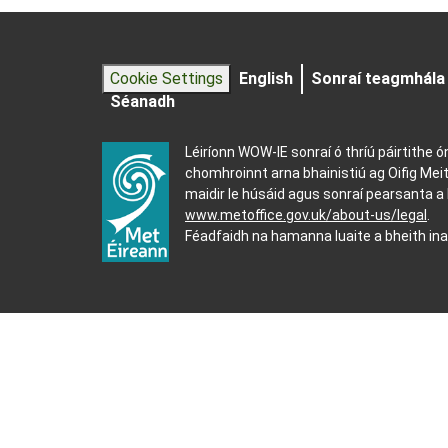
Cookie Settings
English
Sonraí teagmhála
Séanadh
Léiríonn WOW-IE sonraí ó thríú páirtithe 
chomhroinnt arna bhainistiú ag Oifig Me
maidir le húsáid agus sonraí pearsanta a 
www.metoffice.gov.uk/about-us/legal
.
Féadfaidh na hamanna luaite a bheith in