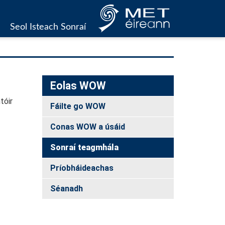
urrent)
Seol Isteach Sonraí
Eolas WOW
tóir
Fáilte go WOW
Conas WOW a úsáid
Sonraí teagmhála
Príobháideachas
Séanadh