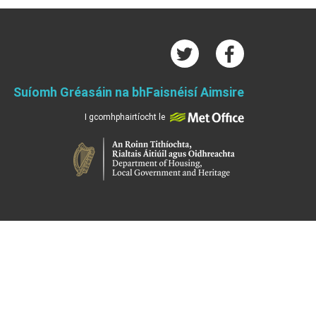
Suíomh Gréasáin na bhFaisnéisí Aimsire
I gcomhphairtíocht le