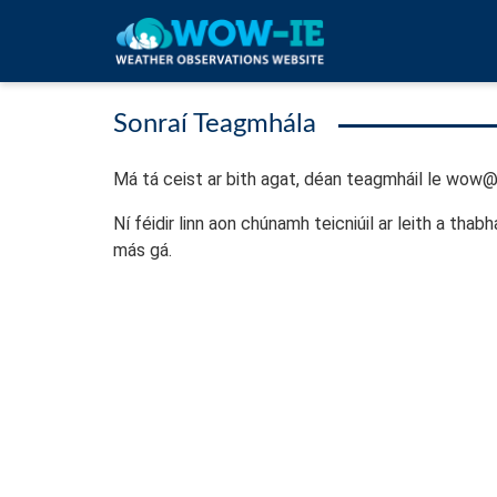
Skip to main content
Sonraí Teagmhála
Má tá ceist ar bith agat, déan teagmháil le wow
Ní féidir linn aon chúnamh teicniúil ar leith a thab
más gá.