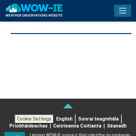
Skip to main content
Cookie Settings
English
Sonraí teagmhála
Príobháideachas
Ceisteanna Coitianta
Séanadh
Léiríonn WOW-IE sonraí ó thríú páirtithe ón ngréasán