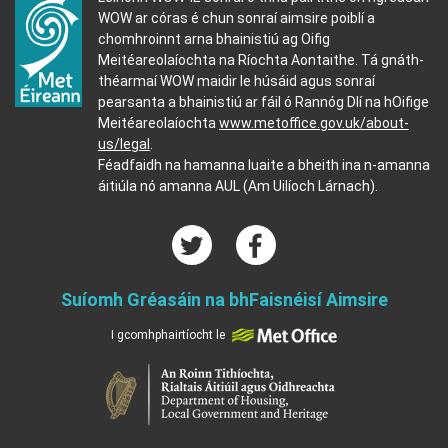
WOW ar córas é chun sonraí aimsire poiblí a
chomhroinnt arna bhainistiú ag Oifig
Meitéareolaíochta na Ríochta Aontaithe. Tá gnáth-
théarmaí WOW maidir le húsáid agus sonraí
pearsanta a bhainistiú ar fáil ó Rannóg Dlí na hOifige
Meitéareolaíochta
www.metoffice.gov.uk/about-
us/legal
.
Féadfaidh na hamanna luaite a bheith ina n-amanna
áitiúla nó amanna AUL (Am Uilíoch Lárnach).
Suíomh Gréasáin na bhFaisnéisí Aimsire
I gcomhphairtíocht le